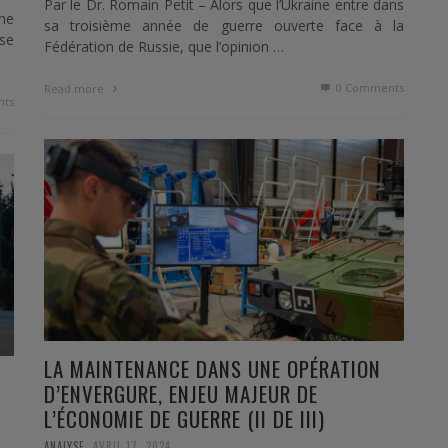
Par le Dr. Romain Petit – Alors que l’Ukraine entre dans
rme
sa troisième année de guerre ouverte face à la
 se
Fédération de Russie, que l’opinion …
0 Comments
Read more
ts
LA MAINTENANCE DANS UNE OPÉRATION
D’ENVERGURE, ENJEU MAJEUR DE
L’ÉCONOMIE DE GUERRE (II DE III)
,
ANALYSE
AVRIL 17, 2024