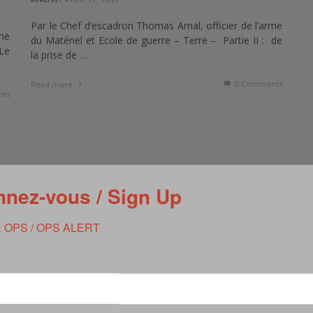
Par le Chef d’escadron Thomas Arnal, officier de l’arme
rme
du Matériel et Ecole de guerre – Terre – Partie II : de
 Le
la prise de …
0 Comments
Read more
ts
nez-vous / Sign Up
 OPS / OPS ALERT
COLLOQUE DU CREC : LA SURCHARGE
COGNITIVE DU SOLDAT AUGMENTÉ