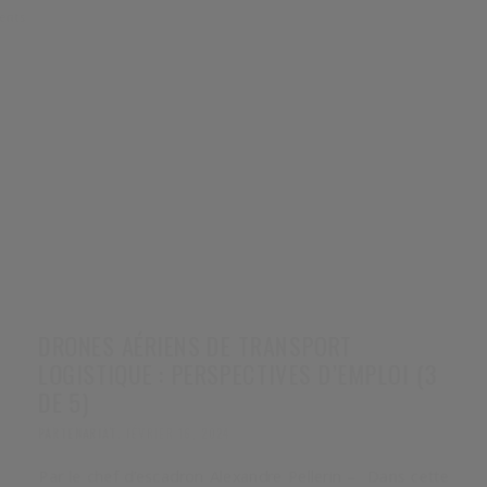
4
DRONES AÉRIENS DE TRANSPORT
LOGISTIQUE : PERSPECTIVES D’EMPLOI (3
DE 5)
,
PARTENARIAT
FÉVRIER 16, 2024
te
oi
Par le chef d’escadron Alexandre Pellerin – Dans cette
ort
troisième partie focus est fait sur la question du
contrôle des drones aériens par l’opérateur. …
ts
0 Comments
Read more