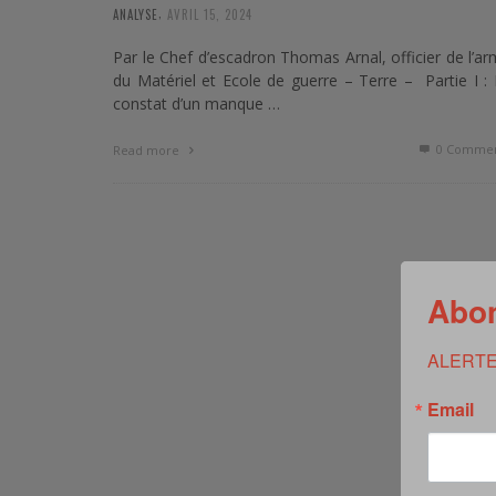
,
ANALYSE
AVRIL 15, 2024
Par le Chef d’escadron Thomas Arnal, officier de l’a
du Matériel et Ecole de guerre – Terre – Partie I :
constat d’un manque …
0 Commen
Read more
Abon
ALERTE
Email
GUERRE HYBRIDE ET SÉCURITÉ GLOBALE
,
OPERATIONNELS SLDS LA REVUE
MARS 11, 2024