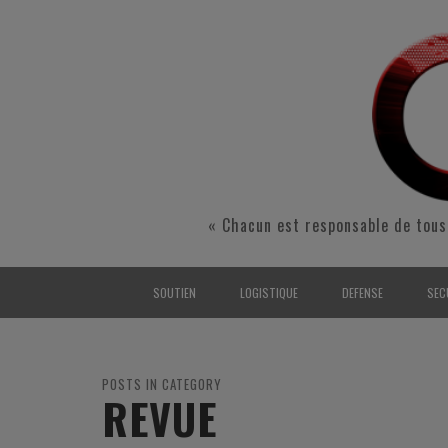
« Chacun est responsable de tous
SOUTIEN
LOGISTIQUE
DEFENSE
SEC
INTERARMÉES
INTERARMÉES
INTERARMÉES
SÉ
TERRE
TERRE
TERRE
RÉ
POSTS IN CATEGORY
REVUE
AIR
AIR
AIR
FO