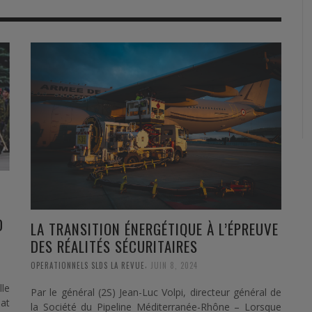
RVIE
SECURITY
HISTOIRE
2012
ÎNEMENT
TONOMIE
TRAINING
LE COIN DE LA « REDACCHEF »
2013
ORT
SURVIVAL / AUTONOMY / SPORT
L’ŒIL DE ROMAIN PETIT
2014
S
CURITÉ PRIVÉE
INDUSTRIES
JEUNES AUTEURS
2015
DUSTRIES
DOCUMENTATION THÉMATIQUE
2016
RCES DE SÉCURITÉ ÉTRANGÈRES
VIDÉO
2017
PODCAST
2018
EVÈNEMENT
2019
D
LA TRANSITION ÉNERGÉTIQUE À L’ÉPREUVE
DES RÉALITÉS SÉCURITAIRES
2020
,
OPERATIONNELS SLDS LA REVUE
JUIN 8, 2024
2021
lle
Par le général (2S) Jean-Luc Volpi, directeur général de
 at
2022
la Société du Pipeline Méditerranée-Rhône – Lorsque