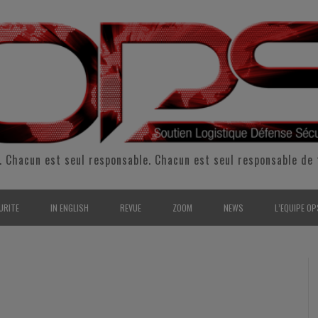
. Chacun est seul responsable. Chacun est seul responsable de 
URITE
IN ENGLISH
REVUE
ZOOM
NEWS
L’EQUIPE OP
CURITÉ INTÉRIEURE
SUPPORT & SUSTAINMENT
ENTRETIENS
2009
L’ÉQUIPE 
SERVE & GARDE NATIONALE
LOGISTIC / SUPPLY CHAIN
REPORTAGES
2010
POUR NOU
RMATION/ ENTRAÎNEMENT
DEFENSE
ANALYSE
2011
KIT MEDIA