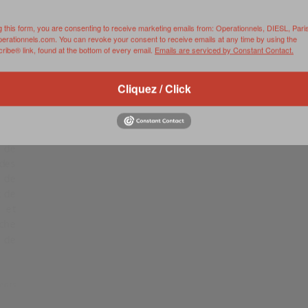
,
EVENEMENT
MARS 23, 2024
de
g this form, you are consenting to receive marketing emails from: Operationnels, DIESL, Pari
Par Linda Verghaghe – Surcharge cognitive: la
jeu
perationnels.com. You can revoke your consent to receive emails at any time by using the
comprendre et la gérer – Dernier volet de trois
ibe® link, found at the bottom of every email.
Emails are serviced by Constant Contact.
ds
journées d’études à l’initiative du Centre de recherche
lus
des …
de
Cliquez / Click
des
0 Comments
Read more
de
 de
et
he
 de
ts
LA FORCE DE FRAPPE MASSIVE DE LA