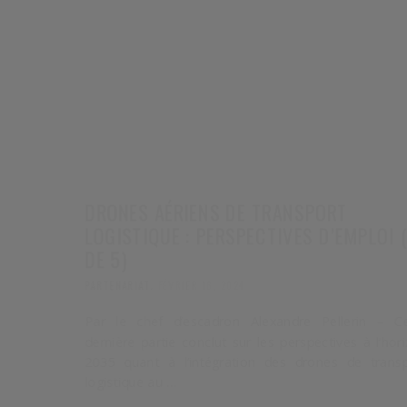
DRONES AÉRIENS DE TRANSPORT
LOGISTIQUE : PERSPECTIVES D’EMPLOI (
DE 5)
,
PARTENARIAT
FÉVRIER 18, 2024
Par le chef d’escadron Alexandre Pellerin – Cet
dernière partie conclut sur les perspectives à l’hori
2035 quant à l’intégration des drones de transpo
logistique au …
0 Commen
Read more