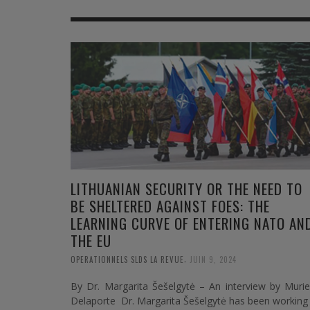
MER
MER
MER
SU
SOUTIEN SANTÉ
FORMATION/ ENTRAÎNEMENT
FORMATION/ ENTRA
AU
SOUTIEN CARBURANT
INDUSTRIES
INDUSTRIES
SP
MCO
ARMÉES ÉTRANGÈRES
ARMÉES ÉTRANGÈRE
SÉ
FORMATION/ ENTRAÎNEMENT
IN
INDUSTRIES
FO
LITHUANIAN SECURITY OR THE NEED TO
ARMÉES ÉTRANGÈRES
BE SHELTERED AGAINST FOES: THE
LEARNING CURVE OF ENTERING NATO AN
THE EU
,
OPERATIONNELS SLDS LA REVUE
JUIN 9, 2024
By Dr. Margarita Šešelgytė – An interview by Murie
Delaporte Dr. Margarita Šešelgytė has been working